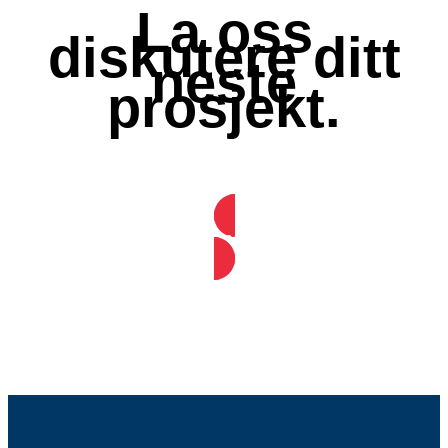
La oss
diskutere ditt
neste
prosjekt.
Snakk med oss