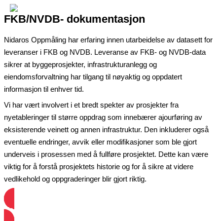
Hopp
FKB/NVDB- dokumentasjon
rett
Main
Menu
til
Nidaros Oppmåling har erfaring innen utarbeidelse av datasett for
innholdet
leveranser i FKB og NVDB. Leveranse av FKB- og NVDB-data
sikrer at byggeprosjekter, infrastrukturanlegg og
eiendomsforvaltning har tilgang til nøyaktig og oppdatert
informasjon til enhver tid.
Vi har vært involvert i et bredt spekter av prosjekter fra
nyetableringer til større oppdrag som innebærer ajourføring av
eksisterende veinett og annen infrastruktur. Den inkluderer også
eventuelle endringer, avvik eller modifikasjoner som ble gjort
underveis i prosessen med å fullføre prosjektet. Dette kan være
viktig for å forstå prosjektets historie og for å sikre at videre
vedlikehold og oppgraderinger blir gjort riktig.
Ta kontakt