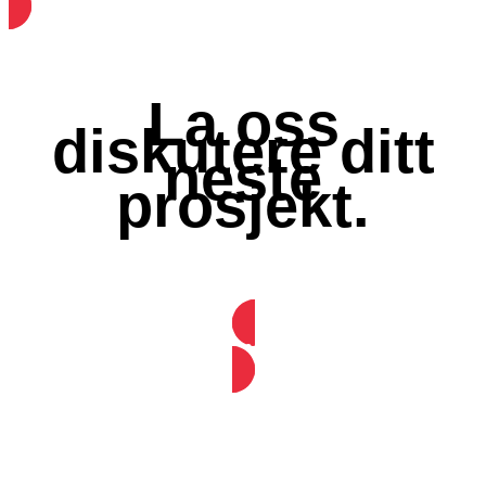
La oss
diskutere ditt
neste
prosjekt.
Snakk med oss