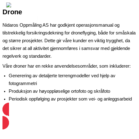
Hopp
Drone
rett
Main
Menu
til
Nidaros Oppmåling AS har godkjent operasjonsmanual og
innholdet
tilstrekkelig forsikringsdekning for droneflyging, både for småskala
og større prosjekter. Dette gir våre kunder en viktig trygghet, da
det sikrer at all aktivitet gjennomføres i samsvar med gjeldende
regelverk og standarder.
Våre droner har en rekke anvendelsesområder, som inkluderer:
Generering av detaljerte terrengmodeller ved hjelp av
fotogrammetri
Produksjon av høyoppløselige ortofoto og skråfoto
Periodisk oppfølging av prosjekter som vei- og anleggsarbeid
Ta kontakt