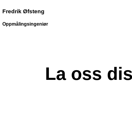
Fredrik Øfsteng
Oppmålingsingeniør
918 45 125
fredrik.ofsteng@nidopp.no
La oss dis