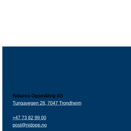
Nidaros Oppmåling AS
Tungavegen 28, 7047 Trondheim
+47 73 82 99 00
post@nidopp.no