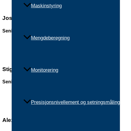
Maskinstyring
Jostein Brøseth
Senior
Oppmålingsingeniør
Mengdeberegning
465 03 347
jostein@nidopp.no
Stig Arne Ditløv
Monitorering
Senior Oppmålingsingeniør
902 35 981
stig.arne@nidopp.no
Presisjonsnivellement og setningsmåling
Alexander Jekthammer