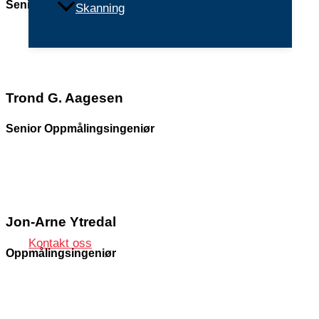
Senior
Oppmålingsingeniør
Skanning
900 68 307
alexander@nidopp.no
Om oss
Trond G. Aagesen
Senior Oppmålingsingeniør
474 53 945
Rekruttering
trond@nidopp.no
Jon-Arne Ytredal
Kontakt oss
Oppmålingsingeniør
955 53 479
jon-arne@nidopp.no